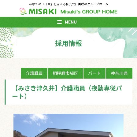
あなたの「日常」を支える株式会社美咲のグループホーム
MENU
採用情報
介護職員
相模原市緑区
パート
神奈川県
【みさき津久井】介護職員（夜勤専従パ
ート）