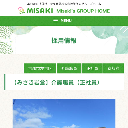
あなたの「日常」を支える株式会社美咲のグループホーム
MENU
採用情報
京都市左京区
介護職員
正社員
京都府
【みさき岩倉】介護職員（正社員）