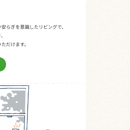
や安らぎを意識したリビングで、
き、
いただけます。