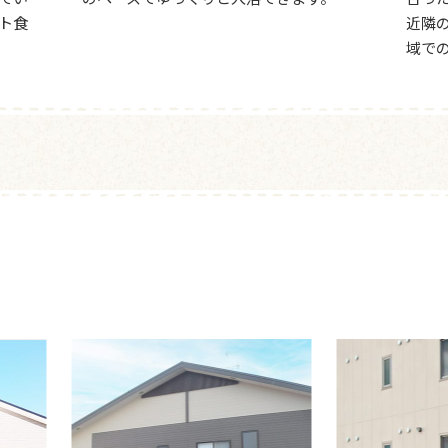
ト食
近隣
域で