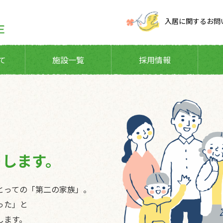
入居に関するお問
て
施設一覧
採用情報
トします。
とっての「第二の家族」。
った」と
します。